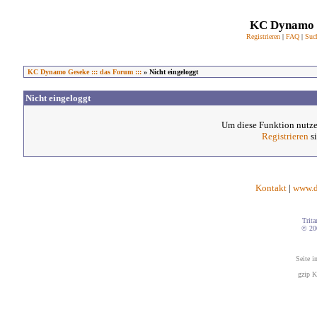
KC Dynamo G
Registrieren
|
FAQ
|
Suc
KC Dynamo Geseke ::: das Forum :::
» Nicht eingeloggt
Nicht eingeloggt
Um diese Funktion nutze
Registrieren
si
Kontakt
|
www.d
Trita
© 20
Seite i
gzip K