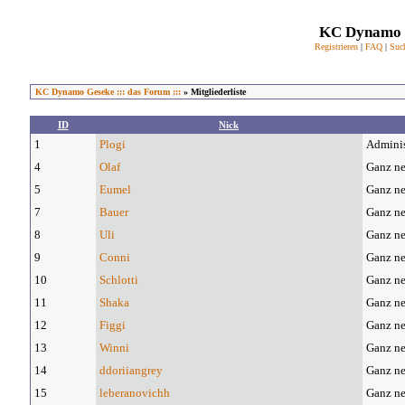
KC Dynamo G
Registrieren
|
FAQ
|
Suc
KC Dynamo Geseke ::: das Forum :::
» Mitgliederliste
ID
Nick
1
Plogi
Adminis
4
Olaf
Ganz ne
5
Eumel
Ganz ne
7
Bauer
Ganz ne
8
Uli
Ganz ne
9
Conni
Ganz ne
10
Schlotti
Ganz ne
11
Shaka
Ganz ne
12
Figgi
Ganz ne
13
Winni
Ganz ne
14
ddoriiangrey
Ganz ne
15
leberanovichh
Ganz ne