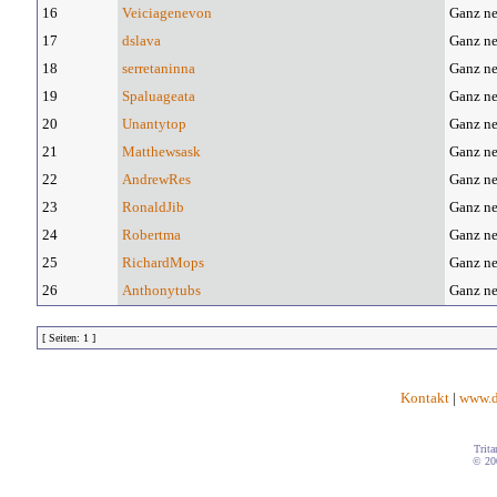
16
Veiciagenevon
Ganz ne
17
dslava
Ganz ne
18
serretaninna
Ganz ne
19
Spaluageata
Ganz ne
20
Unantytop
Ganz ne
21
Matthewsask
Ganz ne
22
AndrewRes
Ganz ne
23
RonaldJib
Ganz ne
24
Robertma
Ganz ne
25
RichardMops
Ganz ne
26
Anthonytubs
Ganz ne
[ Seiten: 1 ]
Kontakt
|
www.d
Trita
© 20