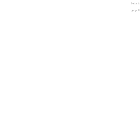
Seite i
gzip K