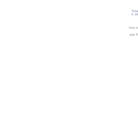
Trita
© 20
Seite i
gzip K