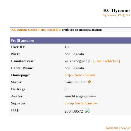
KC Dynamo G
Registrieren
|
FAQ
|
Suc
KC Dynamo Geseke ::: das Forum :::
» Profil von Spaluageata ansehen
Profil ansehen
User ID:
19
Nick:
Spaluageata
Emailadresse:
wilkokoq@o2.pl
[Email schicken]
Echter Name:
Spaluageata
Homepage:
http://New Zealand
Status:
Ganz neu hier
Beiträge:
0
Avatar:
--nicht angegeben--
Signatur:
cheap hostel Cracow
ICQ:
236438572
Kontakt
|
www.d