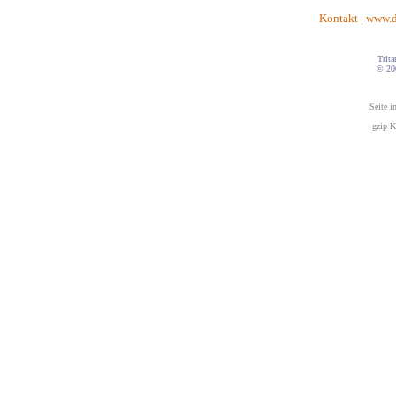
Kontakt
|
www.d
Trita
© 20
Seite i
gzip K