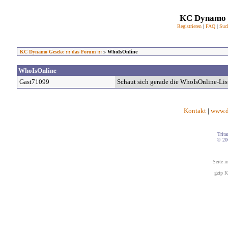
KC Dynamo G
Registrieren
|
FAQ
|
Suc
KC Dynamo Geseke ::: das Forum :::
» WhoIsOnline
WhoIsOnline
Gast71099
Schaut sich gerade die WhoIsOnline-Lis
Kontakt
|
www.d
Trita
© 20
Seite i
gzip K