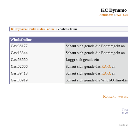
KC Dynamo G
Registrieren
|
FAQ
|
Suc
KC Dynamo Geseke ::: das Forum :::
» WhoIsOnline
WhoIsOnline
Gast36177
Schaut sich gerade die Boardregeln an
Gast13344
Schaut sich gerade die Boardregeln an
Gast53550
Loggt sich gerade ein
Gast02606
Schaut sich gerade das
F.A.Q.
an
Gast39418
Schaut sich gerade das
F.A.Q.
an
Gast80919
Schaut sich gerade die WhoIsOnline-Lis
Kontakt
|
www.d
Trita
© 20
Seite i