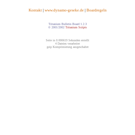
Kontakt
|
www.dynamo-geseke.de
|
Boardregeln
Tritanium Bulletin Board 1.2.3
© 2001/2002
Tritanium Scripts
Seite in 0.000619 Sekunden erstellt
4 Dateien verarbeitet
gzip Komprimierung ausgeschaltet