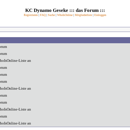
KC Dynamo Geseke ::: das Forum :::
Registrieren
|
FAQ
|
Suche
|
WhoIsOnline
|
Mitgliederliste
|
Einloggen
orum
orum
hoIsOnline-Liste an
orum
orum
orum
hoIsOnline-Liste an
orum
orum
hoIsOnline-Liste an
orum
hoIsOnline-Liste an