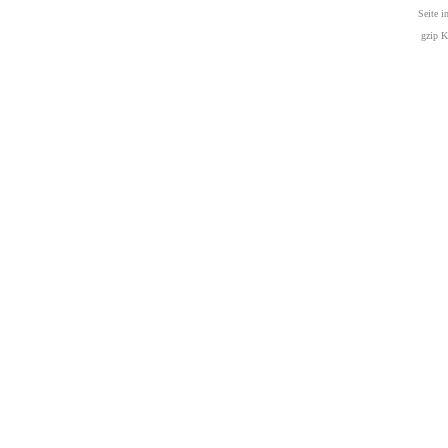
Seite i
gzip K