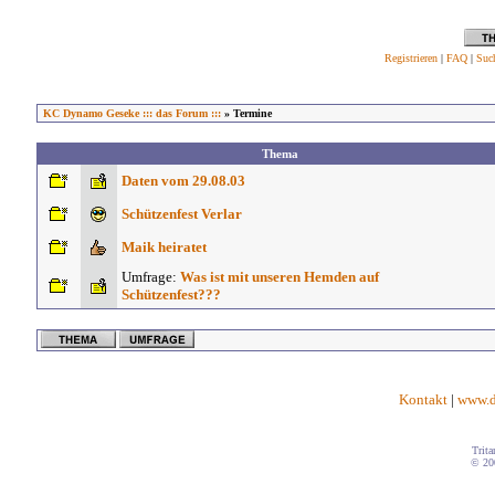
Registrieren
|
FAQ
|
Suc
KC Dynamo Geseke ::: das Forum :::
» Termine
Thema
Daten vom 29.08.03
Schützenfest Verlar
Maik heiratet
Umfrage:
Was ist mit unseren Hemden auf
Schützenfest???
Kontakt
|
www.d
Trita
© 20