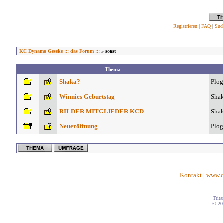
Registrieren
|
FAQ
|
Suc
KC Dynamo Geseke ::: das Forum :::
» sonst
Thema
Shaka?
Plog
Winnies Geburtstag
Sha
BILDER MITGLIEDER KCD
Sha
Neueröffnung
Plog
Kontakt
|
www.d
Trita
© 20