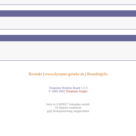
Kontakt
|
www.dynamo-geseke.de
|
Boardregeln
Tritanium Bulletin Board 1.2.3
© 2001/2002
Tritanium Scripts
Seite in 0.003627 Sekunden erstellt
18 Dateien verarbeitet
gzip Komprimierung ausgeschaltet