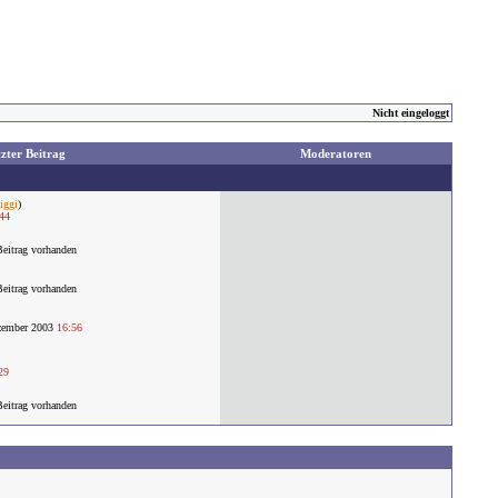
Nicht eingeloggt
zter Beitrag
Moderatoren
iggi
)
44
eitrag vorhanden
eitrag vorhanden
zember 2003
16:56
29
eitrag vorhanden