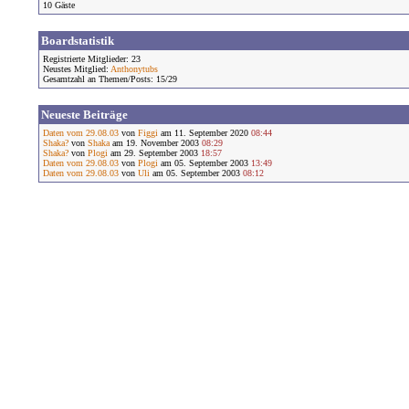
10 Gäste
Boardstatistik
Registrierte Mitglieder: 23
Neustes Mitglied:
Anthonytubs
Gesamtzahl an Themen/Posts: 15/29
Neueste Beiträge
Daten vom 29.08.03
von
Figgi
am 11. September 2020
08:44
Shaka?
von
Shaka
am 19. November 2003
08:29
Shaka?
von
Plogi
am 29. September 2003
18:57
Daten vom 29.08.03
von
Plogi
am 05. September 2003
13:49
Daten vom 29.08.03
von
Uli
am 05. September 2003
08:12