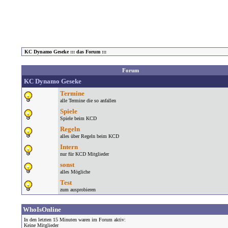
KC Dynamo Geseke ::: das Forum :::
Forum
KC Dynamo Geseke
Termine
alle Termine die so anfallen
Spiele
Spiele beim KCD
Regeln
alles über Regeln beim KCD
Intern
nur für KCD Mitglieder
sonst
alles Mögliche
Test
zum ausprobieren
WhoIsOnline
In den letzten 15 Minuten waren im Forum aktiv:
Keine Mitglieder