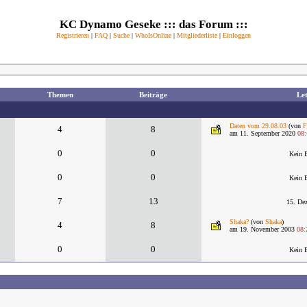
KC Dynamo Geseke ::: das Forum :::
Registrieren
|
FAQ
|
Suche
|
WhoIsOnline
|
Mitgliederliste
|
Einloggen
Themen
Beiträge
Let
Daten vom 29.08.03
(von
F
4
8
am 11. September 2020
08:
0
0
Kein B
0
0
Kein B
7
13
15. De
Shaka?
(von
Shaka
)
4
8
am 19. November 2003
08:
0
0
Kein B